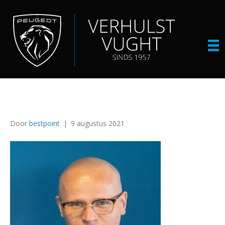
1685
Door
bestpoint
|
9 augustus 2021